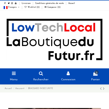
Livraison
Conditions générales de vente
Accueil
Français
Wishlist (
0
)
Comparer (
0
)
0
Menu
Rechercher
Connexion
Panier
Accueil
Amusant
BRASSARD INSECURITE