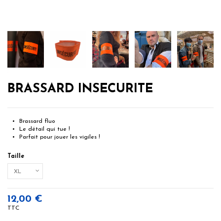
BRASSARD INSECURITE
Brassard fluo
Le détail qui tue !
Parfait pour jouer les vigiles !
Taille
12,00 €
TTC