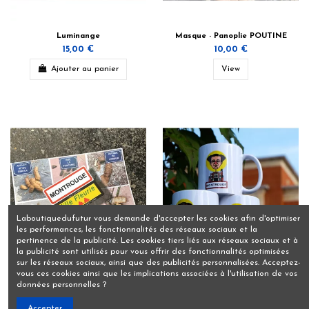
Luminange
Masque - Panoplie POUTINE
15,00 €
10,00 €
Ajouter au panier
View
Laboutiquedufutur vous demande d'accepter les cookies afin d'optimiser
les performances, les fonctionnalités des réseaux sociaux et la
pertinence de la publicité. Les cookies tiers liés aux réseaux sociaux et à
la publicité sont utilisés pour vous offrir des fonctionnalités optimisées
sur les réseaux sociaux, ainsi que des publicités personnalisées. Acceptez-
vous ces cookies ainsi que les implications associées à l'utilisation de vos
données personnelles ?
Montrouge - Ville fleurie
Mug Montrouge
Accepter