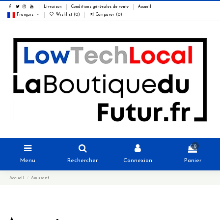
Livraison
Conditions générales de vente
Accueil
Français
Wishlist (
0
)
Comparer (
0
)
0
Menu
Rechercher
Connexion
Panier
Accueil
Amusant