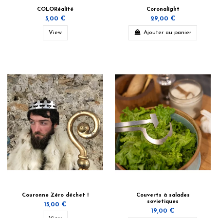
COLORéalité
Coronalight
5,00 €
29,00 €
View
Ajouter au panier
Couronne Zéro déchet !
Couverts à salades
sovietiques
15,00 €
19,00 €