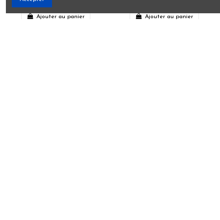
1,00 €
12,00 €
Ajouter au panier
Ajouter au panier
NiDePoule
PEDIBUS
10,00 €
10,00 €
View
Ajouter au panier