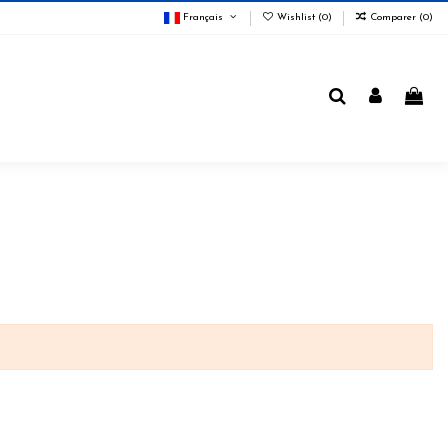
Français
Wishlist (
0
)
Comparer (
0
)