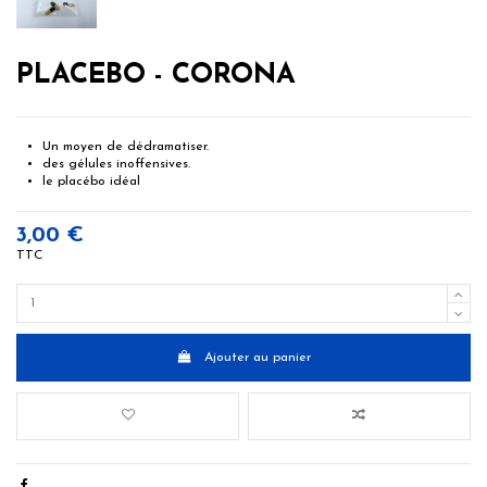
PLACEBO - CORONA
Un moyen de dédramatiser.
des gélules inoffensives.
le placébo idéal
3,00 €
TTC
Ajouter au panier