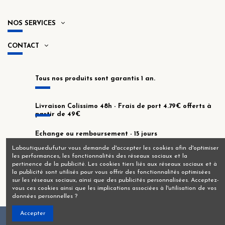
NOS SERVICES
CONTACT
Tous nos produits sont garantis 1 an.
Livraison Colissimo 48h - Frais de port 4.79€ offerts à
partir de 49€
Echange ou remboursement - 15 jours
Laboutiquedufutur vous demande d'accepter les cookies afin d'optimiser
les performances, les fonctionnalités des réseaux sociaux et la
En stock dans notre atelier de Montrouge !
pertinence de la publicité. Les cookies tiers liés aux réseaux sociaux et à
la publicité sont utilisés pour vous offrir des fonctionnalités optimisées
sur les réseaux sociaux, ainsi que des publicités personnalisées. Acceptez-
vous ces cookies ainsi que les implications associées à l'utilisation de vos
données personnelles ?
Accepter