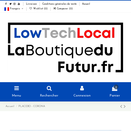
Livraison
Conditions générales de vente
Accueil
Français
Wishlist (
0
)
Comparer (
0
)
0
Menu
Rechercher
Connexion
Panier
Accueil
PLACEBO - CORONA