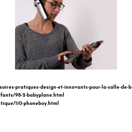
oires-pratiques-design-et-innovants-pour-la-salle-de-ba
nfants/98-2-babyplane.html
atique/110-phoneboy.html