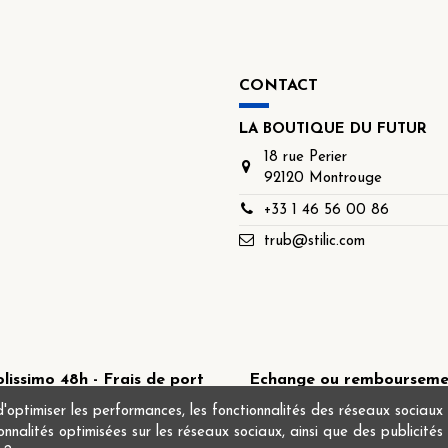
CONTACT
LA BOUTIQUE DU FUTUR
18 rue Perier
92120 Montrouge
+33 1 46 56 00 86
trub@stilic.com
lissimo 48h - Frais de port
Echange ou remboursement
fferts à partir de 49€
timiser les performances, les fonctionnalités des réseaux sociaux et
tionnalités optimisées sur les réseaux sociaux, ainsi que des publicité