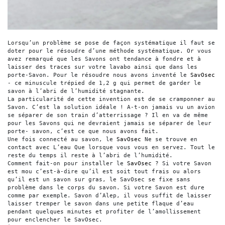
Lorsqu’un problème se pose de façon systématique il faut se 
doter pour le résoudre d’une méthode systématique. Or vous 
avez remarqué que les Savons ont tendance à fondre et à 
laisser des traces sur votre lavabo ainsi que dans les 
porte-Savon. Pour le résoudre nous avons inventé le 
SavOsec 
- ce minuscule trépied de 1,2 g qui permet de garder le 
savon à l’abri de l’humidité stagnante.

La particularité de cette invention est de se cramponner au 
Savon. C’est la solution idéale ! A-t-on jamais vu un avion 
se séparer de son train d’atterrissage ? Il en va de même 
pour les Savons qui ne devraient jamais se séparer de leur 
porte- savon, c’est ce que nous avons fait.

Une fois connecté au savon, le 
SavOsec 
Ne se trouve en 
contact avec L’eau Que lorsque vous vous en servez. Tout le 
reste du temps il reste à l’abri de l’humidité.

Comment fait-on pour installer le 
SavOsec 
? Si votre Savon 
est mou c’est-à-dire qu’il est soit tout frais ou alors 
qu’il est un savon sur gras, le SavOsec se fixe sans 
problème dans le corps du savon. Si votre Savon est dure 
comme par exemple. Savon d’Alep, il vous suffit de laisser 
laisser tremper le savon dans une petite flaque d’eau 
pendant quelques minutes et profiter de l’amollissement 
pour enclencher le SavOsec.
