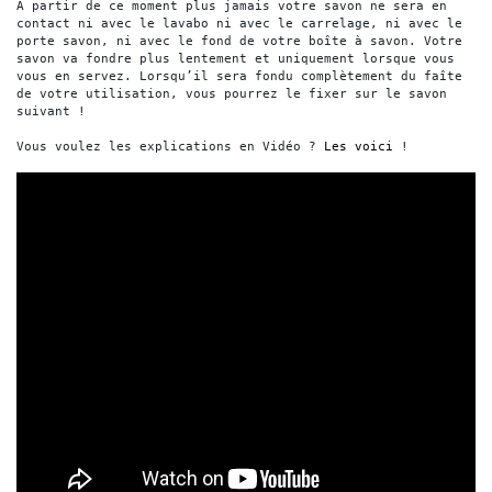
À partir de ce moment plus jamais votre savon ne sera en 
contact ni avec le lavabo ni avec le carrelage, ni avec le 
porte savon, ni avec le fond de votre boîte à savon. Votre 
savon va fondre plus lentement et uniquement lorsque vous 
vous en servez. Lorsqu’il sera fondu complètement du faîte 
de votre utilisation, vous pourrez le fixer sur le savon 
suivant !
Vous voulez les explications en Vidéo ? 
Les voici
 !