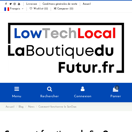
Livraison
Conditions générales de vente
Accueil
Français
Wishlist (
0
)
Comparer (
0
)
0
Menu
Rechercher
Connexion
Panier
Accueil
Blog
News
Comment fonctionne le SavOsec