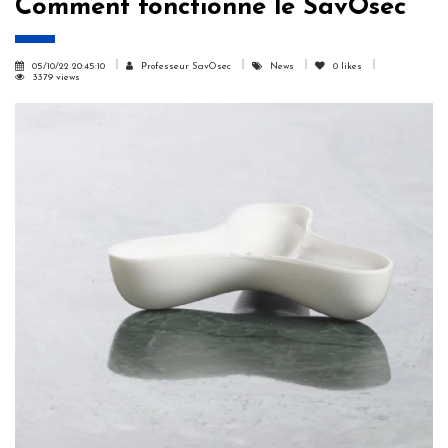
Comment fonctionne le SavOsec
05/10/22 20:45:10
Professeur SavOsec
News
0
likes
3379 views