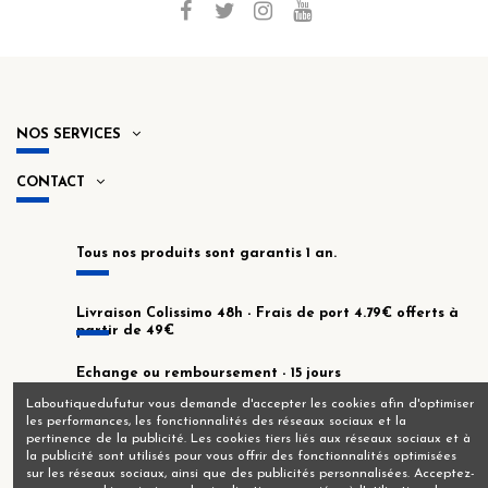
NOS SERVICES
CONTACT
Tous nos produits sont garantis 1 an.
Livraison Colissimo 48h - Frais de port 4.79€ offerts à
partir de 49€
Echange ou remboursement - 15 jours
Laboutiquedufutur vous demande d'accepter les cookies afin d'optimiser
les performances, les fonctionnalités des réseaux sociaux et la
En stock dans notre atelier de Montrouge !
pertinence de la publicité. Les cookies tiers liés aux réseaux sociaux et à
la publicité sont utilisés pour vous offrir des fonctionnalités optimisées
sur les réseaux sociaux, ainsi que des publicités personnalisées. Acceptez-