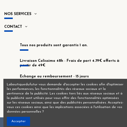
NOS SERVICES
CONTACT
Tous nos produits sont garantis 1 an.
Livraison Colissimo 48h - Frais de port 4.79€ offerts à
partir de 49€
Echange ou remboursement - 15 jours
Laboutiquedufutur vous demande d'accepter les cookies afin d'optimiser
les performances, les fonctionnalités des réseaux sociaux et la
En stock dans notre atelier de Montrouge !
pertinence de la publicité. Les cookies tiers liés aux réseaux sociaux et à
la publicité sont utilisés pour vous offrir des fonctionnalités optimisées
sur les réseaux sociaux, ainsi que des publicités personnalisées. Acceptez-
vous ces cookies ainsi que les implications associées à l'utilisation de vos
données personnelles ?
Accepter