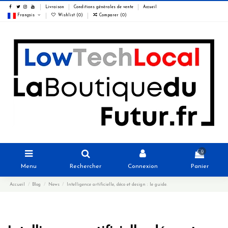
Livraison
Conditions générales de vente
Accueil
Français
Wishlist (
0
)
Comparer (
0
)
0
Menu
Rechercher
Connexion
Panier
Accueil
Blog
News
Intelligence artificielle, déco et design : le guide.