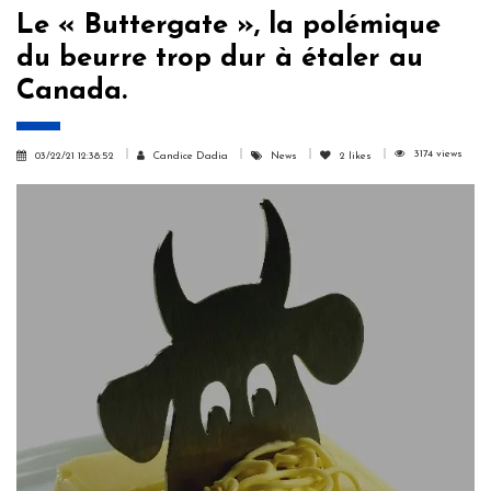
Le « Buttergate », la polémique
du beurre trop dur à étaler au
Canada.
3174 views
03/22/21 12:38:52
Candice Dadia
News
2
likes