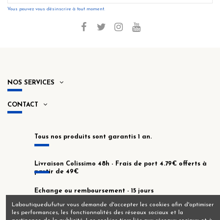
Vous pouvez vous désinscrire à tout moment.
NOS SERVICES
CONTACT
Tous nos produits sont garantis 1 an.
Livraison Colissimo 48h - Frais de port 4.79€ offerts à
partir de 49€
Echange ou remboursement - 15 jours
Laboutiquedufutur vous demande d'accepter les cookies afin d'optimiser
les performances, les fonctionnalités des réseaux sociaux et la
En stock dans notre atelier de Montrouge !