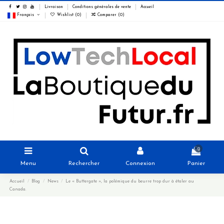
Livraison
Conditions générales de vente
Accueil
Français
Wishlist (
0
)
Comparer (
0
)
0
Menu
Rechercher
Connexion
Panier
Accueil
Blog
News
Le « Buttergate », la polémique du beurre trop dur à étaler au
Canada.