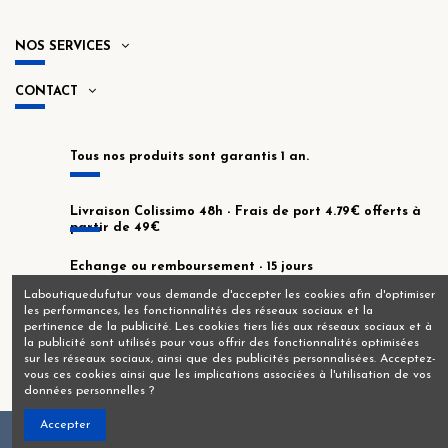
NOS SERVICES
CONTACT
Tous nos produits sont garantis 1 an.
Livraison Colissimo 48h - Frais de port 4.79€ offerts à
partir de 49€
Echange ou remboursement - 15 jours
Laboutiquedufutur vous demande d'accepter les cookies afin d'optimiser
les performances, les fonctionnalités des réseaux sociaux et la
En stock dans notre atelier de Montrouge !
pertinence de la publicité. Les cookies tiers liés aux réseaux sociaux et à
la publicité sont utilisés pour vous offrir des fonctionnalités optimisées
sur les réseaux sociaux, ainsi que des publicités personnalisées. Acceptez-
vous ces cookies ainsi que les implications associées à l'utilisation de vos
données personnelles ?
Accepter