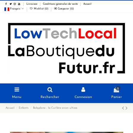
Livraison
Conditions générales de vente
Accueil
Français
Wishlist (
0
)
Comparer (
0
)
0
Menu
Rechercher
Connexion
Panier
Accueil
Enfants
Babyplane - la Cuillère avion ultime.