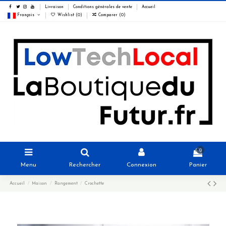
Livraison
Conditions générales de vente
Accueil
Français
Wishlist (
0
)
Comparer (
0
)
0
Menu
Rechercher
Connexion
Panier
Accueil
Maison
Rangement
Crochette