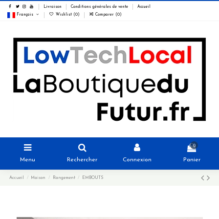
Livraison
Conditions générales de vente
Accueil
Français
Wishlist (
0
)
Comparer (
0
)
0
Menu
Rechercher
Connexion
Panier
Accueil
Maison
Rangement
EMBOUTS