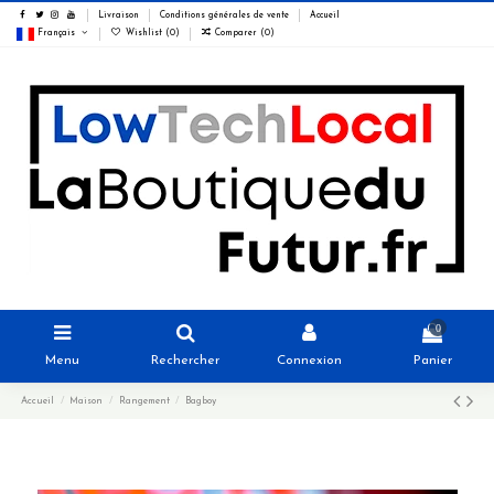
Livraison
Conditions générales de vente
Accueil
Français
Wishlist (
0
)
Comparer (
0
)
0
Menu
Rechercher
Connexion
Panier
Accueil
Maison
Rangement
Bagboy