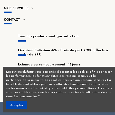
NOS SERVICES
CONTACT
Tous nos produits sont garantis 1 an.
Livraison Colissimo 48h - Frais de port 4.79€ offerts à
partir de 49€
Echange ou remboursement - 15 jours
Laboutiquedufutur vous demande d'accepter les cookies afin d'optimiser
les performances, les fonctionnalités des réseaux sociaux et la
En stock dans notre atelier de Montrouge !
pertinence de la publicité. Les cookies tiers liés aux réseaux sociaux et à
la publicité sont utilisés pour vous offrir des fonctionnalités optimisées
sur les réseaux sociaux, ainsi que des publicités personnalisées. Acceptez-
vous ces cookies ainsi que les implications associées à l'utilisation de vos
données personnelles ?
Accepter