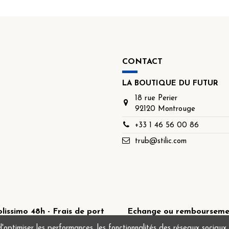
CONTACT
LA BOUTIQUE DU FUTUR
18 rue Perier
92120 Montrouge
+33 1 46 56 00 86
trub@stilic.com
lissimo 48h - Frais de port
Echange ou remboursement
fferts à partir de 49€
timiser les performances, les fonctionnalités des réseaux sociaux et