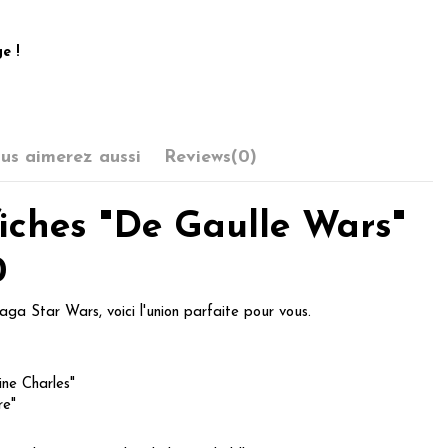
e !
us aimerez aussi
Reviews
(0)
iches "De Gaulle Wars"
0
aga Star Wars, voici l'union parfaite pour vous.
ine Charles"
re"