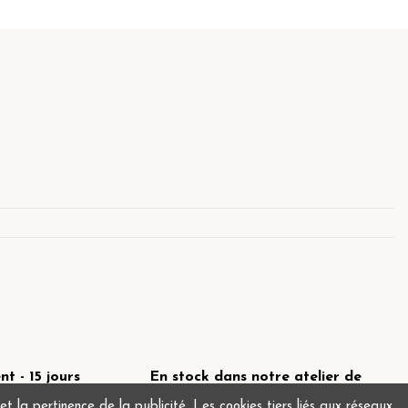
 - 15 jours
En stock dans notre atelier de
Montrouge !
 la pertinence de la publicité. Les cookies tiers liés aux réseaux