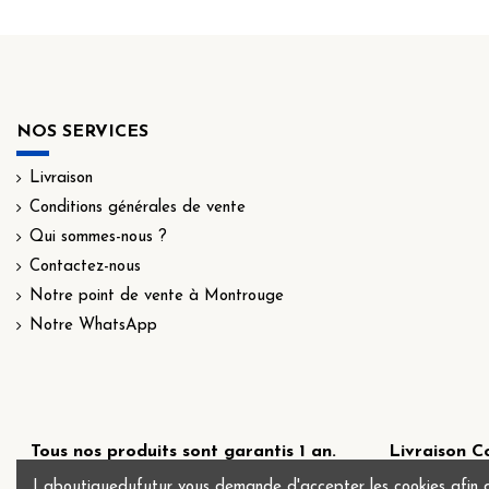
NOS SERVICES
Livraison
Conditions générales de vente
Qui sommes-nous ?
Contactez-nous
Notre point de vente à Montrouge
Notre WhatsApp
Tous nos produits sont garantis 1 an.
Livraison Co
4.79€ o
Laboutiquedufutur vous demande d'accepter les cookies afin d'op