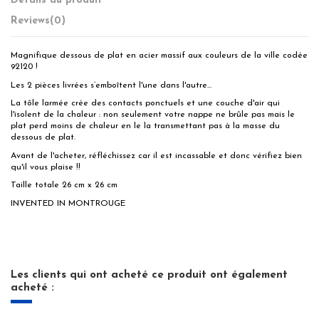
Détails du produit
Reviews
(0)
Magnifique dessous de plat en acier massif aux couleurs de la ville codée
92120 !
Les 2 pièces livrées s’emboîtent l'une dans l'autre...
La tôle larmée crée des contacts ponctuels et une couche d'air qui
l'isolent de la chaleur : non seulement votre nappe ne brûle pas mais le
plat perd moins de chaleur en le la transmettant pas à la masse du
dessous de plat.
Avant de l'acheter, réfléchissez car il est incassable et donc vérifiez bien
qu'il vous plaise !!
Taille totale 26 cm x 26 cm
INVENTED IN MONTROUGE
Les clients qui ont acheté ce produit ont également
acheté :