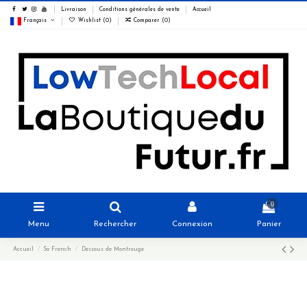
Livraison
Conditions générales de vente
Accueil
Français
Wishlist (
0
)
Comparer (
0
)
0
Menu
Rechercher
Connexion
Panier
Accueil
So French
Dessous de Montrouge