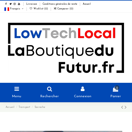
Livraison
Conditions générales de vente
Accueil
Français
Wishlist (
0
)
Comparer (
0
)
0
Menu
Rechercher
Connexion
Panier
Accueil
Transport
Sacroche