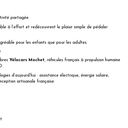
ivité partagée.
ble à l’effort et redécouvrent le plaisir simple de pédaler
agréable pour les enfants que pour les adultes.
t
lèbres
Vélocars Mochet
, véhicules français à propulsion humaine
0.
logies d’aujourd’hui : assistance électrique, énergie solaire,
ception artisanale française.
nt