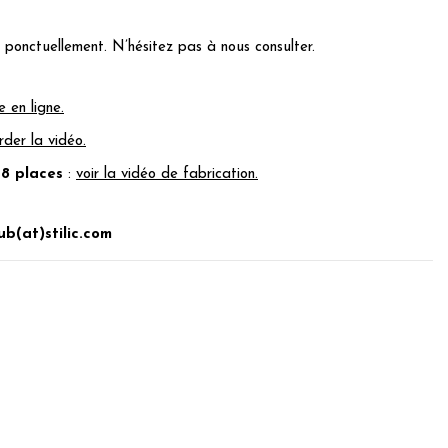
 ponctuellement. N’hésitez pas à nous consulter.
 en ligne
.
rder la vidéo
.
8 places
:
voir la vidéo de fabrication
.
ub(at)stilic.com