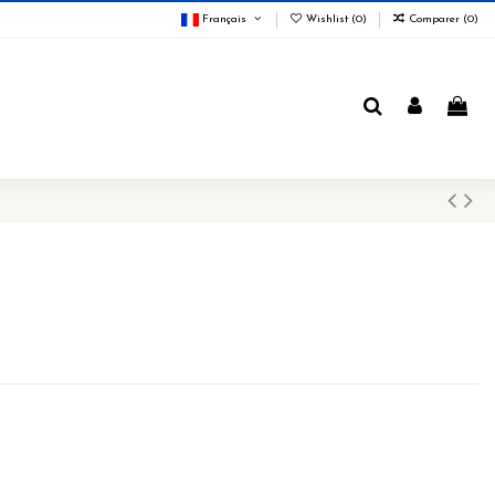
Français
Wishlist (
0
)
Comparer (
0
)