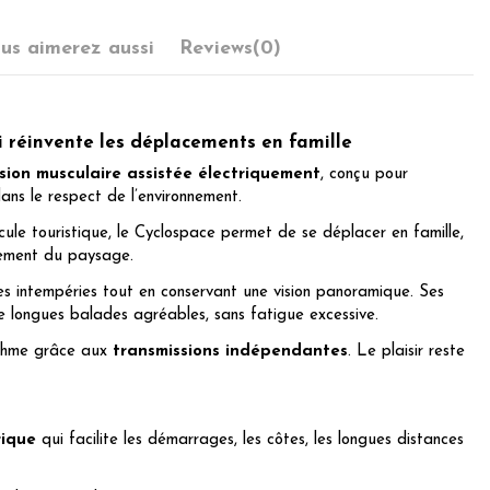
us aimerez aussi
Reviews
(0)
i réinvente les déplacements en famille
sion musculaire assistée électriquement
, conçu pour
ans le respect de l’environnement.
hicule touristique, le Cyclospace permet de se déplacer en famille,
nement du paysage.
s intempéries tout en conservant une vision panoramique. Ses
 longues balades agréables, sans fatigue excessive.
ythme grâce aux
transmissions indépendantes
. Le plaisir reste
rique
qui facilite les démarrages, les côtes, les longues distances