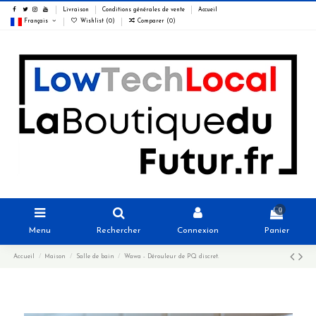
Livraison
Conditions générales de vente
Accueil
Français
Wishlist (
0
)
Comparer (
0
)
0
Menu
Rechercher
Connexion
Panier
Accueil
Maison
Salle de bain
Wawa - Dérouleur de PQ discret.